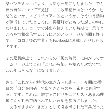
染パンデミックにより、大変な一年になりました。でも
自分自信について言えば、ここ数年精神面というか、思
想的といか、スピリチュアル的というか、そういう活動
が停滞していたところに、再度灯がともった感じの年に
なりました。コロナで外出を控えていた時期に、思うと
ころを情報発信するようにとのメッセージが何回も降り
て、「コロナ後の世界」をFacebookに連載したりしたも
のです。
その延長線上で、これからの「風の時代」に向かってホ
ームページ上でこの『これから塾』を始めた次第です。
2020年はそんな年になりました。
さて「これからの時代の生き方－10訓－」、今回は5番
目の『自分を内省して出てきたものを、素直に表現す
る』です。これは、旅するスピリチュアリストあまね理
樺さんが動画で語られていた言葉を参考にしました。
「あるがままの生き方」として引き出された言葉だった