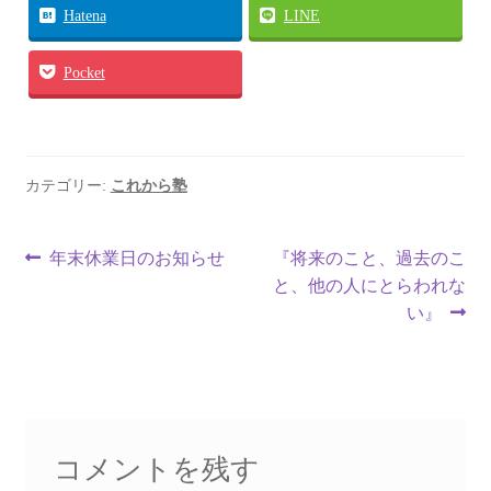
Hatena
LINE
Pocket
カテゴリー:
これから塾
投
前
次
年末休業日のお知らせ
『将来のこと、過去のこ
の
の
と、他の人にとらわれな
稿
投
投
い』
ナ
稿:
稿:
ビ
ゲ
ー
コメントを残す