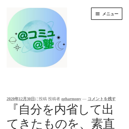
ナ
コ
メニュー
ビ
ン
ゲ
テ
ー
ン
シ
ツ
ョ
へ
ン
ス
へ
キ
ス
ッ
HOME
キ
プ
ッ
プ
お知らせ/@塾投稿コラム投稿
2020年12月30日
に投稿
投稿者
qeharmony
—
コメントを残す
『自分を内省して出
＠コミュとは？
てきたものを、素直
＠塾