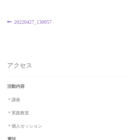
投
前
20220427_130957
の
稿
投
ナ
稿:
ビ
アクセス
ゲ
ー
活動内容
シ
＊講座
ョ
＊実践教室
ン
＊個人セッション
電話