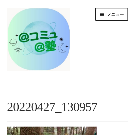
ナ
コ
メニュー
ビ
ン
ゲ
テ
ー
ン
シ
ツ
ョ
へ
ン
ス
へ
キ
ス
ッ
HOME
キ
プ
ッ
プ
お知らせ/@塾投稿コラム投稿
20220427_130957
＠コミュとは？
＠塾