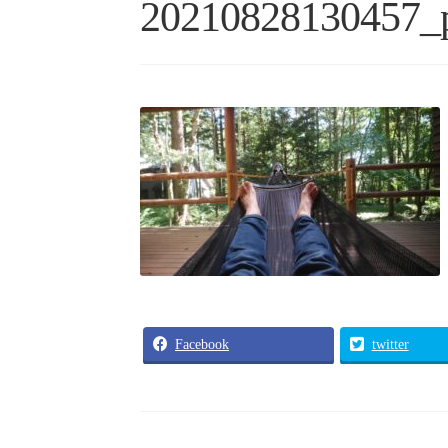
20210828130457_
Facebook
twitter