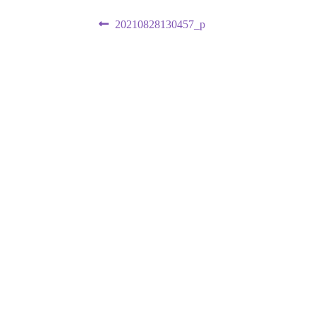
投
前
20210828130457_p
の
稿
投
ナ
稿:
ビ
ゲ
ー
シ
ョ
ン