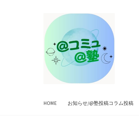
ナ
コ
ビ
ン
ゲ
テ
ー
ン
シ
ツ
ョ
へ
ン
ス
へ
キ
ス
ッ
キ
プ
ッ
プ
HOME
お知らせ/@塾投稿コラム投稿