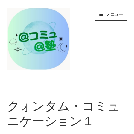
ナ
コ
メニュー
ビ
ン
ゲ
テ
ー
ン
シ
ツ
ョ
へ
ン
ス
へ
キ
ス
ッ
HOME
キ
プ
ッ
プ
お知らせ/@塾投稿コラム投稿
クォンタム・コミュ
＠コミュとは？
ニケーション１
＠塾