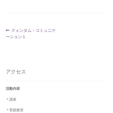
投
前
クォンタム・コミュニケ
の
ーション１
稿
投
ナ
稿:
ビ
ゲ
アクセス
ー
シ
活動内容
ョ
＊講座
ン
＊実践教室