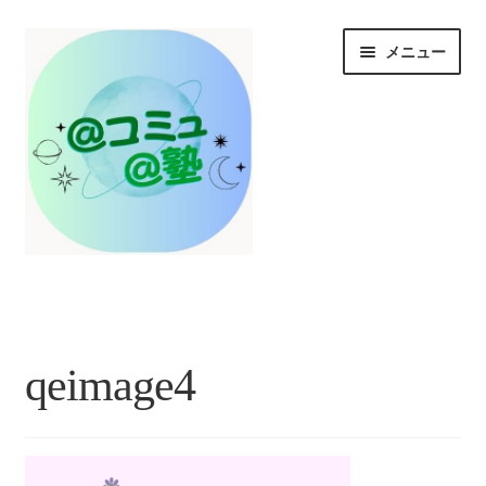
ナ
コ
メニュー
ビ
ン
ゲ
テ
ー
ン
シ
ツ
ョ
へ
ン
ス
へ
キ
ス
ッ
HOME
キ
プ
ッ
プ
お知らせ/@塾投稿コラム投稿
qeimage4
＠コミュとは？
＠塾