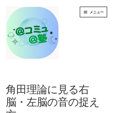
ナ
コ
メニュー
ビ
ン
ゲ
テ
ー
ン
シ
ツ
ョ
へ
ン
ス
へ
キ
ス
ッ
HOME
キ
プ
ッ
プ
お知らせ/@塾投稿コラム投稿
角田理論に見る右
＠コミュとは？
脳・左脳の音の捉え
＠塾