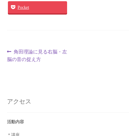
Pocket
投
前
角田理論に見る右脳・左
の
脳の音の捉え方
稿
投
ナ
稿:
ビ
ゲ
アクセス
ー
シ
活動内容
ョ
＊講座