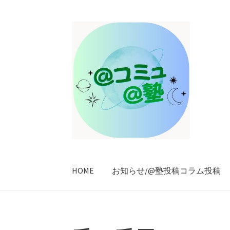
ナ
コ
ビ
ン
ゲ
テ
ー
ン
シ
ツ
ョ
へ
ン
ス
へ
キ
ス
ッ
キ
プ
ッ
プ
HOME
お知らせ/@塾投稿コラム投稿