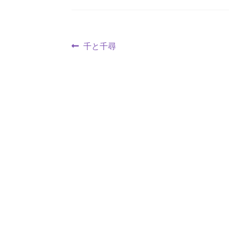
投
前
千と千尋
の
稿
投
ナ
稿:
ビ
ゲ
ー
シ
ョ
ン