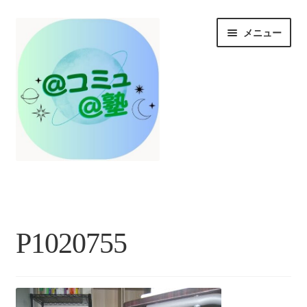
ナ
コ
メニュー
ビ
ン
ゲ
テ
ー
ン
シ
ツ
ョ
へ
ン
ス
へ
キ
ス
ッ
HOME
キ
プ
ッ
プ
お知らせ/@塾投稿コラム投稿
P1020755
＠コミュとは？
＠塾