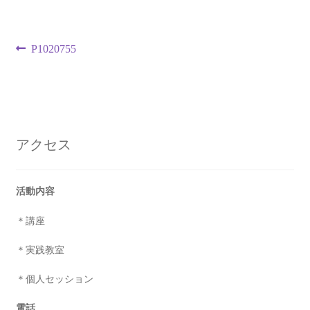
投
前
P1020755
の
稿
投
ナ
稿:
ビ
アクセス
ゲ
ー
活動内容
シ
＊講座
ョ
＊実践教室
ン
＊個人セッション
電話