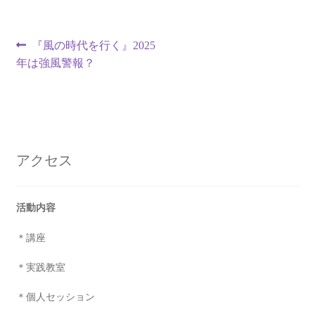
投
前
『風の時代を行く』2025
の
年は強風警報？
稿
投
ナ
稿:
ビ
ゲ
アクセス
ー
シ
活動内容
ョ
＊講座
ン
＊実践教室
＊個人セッション