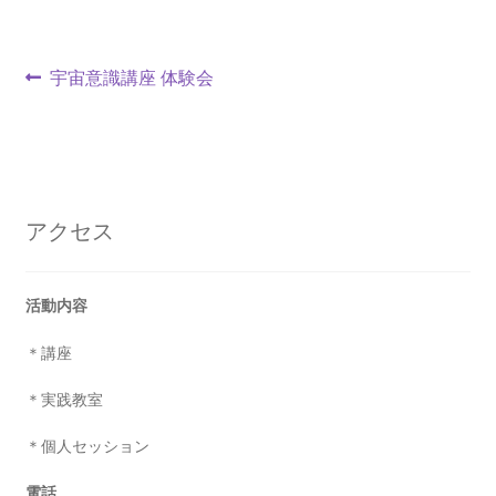
投
前
宇宙意識講座 体験会
の
稿
投
ナ
稿:
ビ
アクセス
ゲ
ー
活動内容
シ
＊講座
ョ
＊実践教室
ン
＊個人セッション
電話