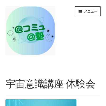
ナ
コ
メニュー
ビ
ン
ゲ
テ
ー
ン
シ
ツ
ョ
へ
ン
ス
へ
キ
ス
ッ
HOME
キ
プ
ッ
プ
お知らせ/@塾投稿コラム投稿
宇宙意識講座 体験会
＠コミュとは？
＠塾