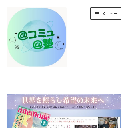
ナ
コ
メニュー
ビ
ン
ゲ
テ
ー
ン
シ
ツ
ョ
へ
ン
ス
へ
キ
ス
ッ
HOME
キ
プ
ッ
プ
お知らせ/@塾投稿コラム投稿
＠コミュとは？
＠塾